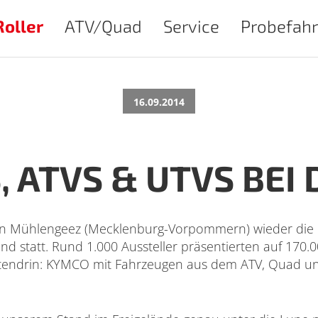
Roller
ATV/Quad
Service
Probefahr
16.09.2014
 ATVS & UTVS BEI 
in Mühlengeez (Mecklenburg-Vorpommern) wieder die 
and statt. Rund 1.000 Aussteller präsentierten auf 170
ttendrin: KYMCO mit Fahrzeugen aus dem ATV, Quad u