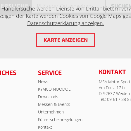
ERSUCHE
SUCHE
e Händlersuche werden Dienste von Drittanbietern ver
eigen der Karte werden Cookies von Google Maps ges
Datenschutzerklärung anzeigen.
KARTE ANZEIGEN
KONTAKT
ICHES
SERVICE
News
MSA Motor Sport
Am Forst 17 b
z
KYMCO NOODOE
D-92637 Weiden
Downloads
Tel.: 09 61 / 38 8
Messen & Events
Unternehmen
Führerscheinregelungen
Kontakt