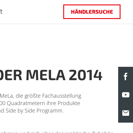
t
HÄNDLERSUCHE
DER MELA 2014
F
Y
MeLa, die größte Fachausstellung
.000 Quadratmetern ihre Produkte
nd Side by Side Programm.
M