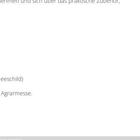
nehmen und sich über das praktische Zubehör,
eeschild)
e Agrarmesse.