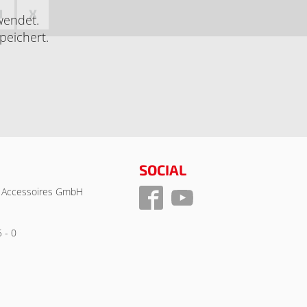
N
X
wendet.
peichert.
SOCIAL
 Accessoires GmbH
5 - 0