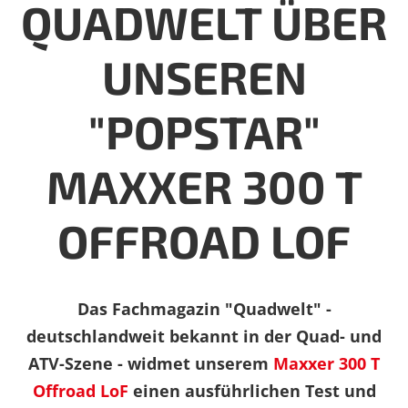
QUADWELT ÜBER
UNSEREN
"POPSTAR"
MAXXER 300 T
OFFROAD LOF
Das Fachmagazin "Quadwelt" -
urück zur Übersicht
deutschlandweit bekannt in der Quad- und
ATV-Szene - widmet unserem
Maxxer 300 T
Offroad LoF
einen ausführlichen Test und