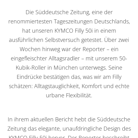
Die Süddeutsche Zeitung, eine der
renommiertesten Tageszeitungen Deutschlands,
hat unseren KYMCO Filly 50i in einem
urück zur Übersicht
ausführlichen Selbstversuch getestet. Über zwei
Wochen hinweg war der Reporter – ein
eingefleischter Alltagsradler – mit unserem 50-
Kubik-Roller in München unterwegs. Seine
Eindrücke bestätigen das, was wir am Filly
schätzen: Alltagstauglichkeit, Komfort und echte
urbane Flexibilität.
In ihrem aktuellen Bericht hebt die Süddeutsche
Zeitung das elegante, unaufdringliche Design des
KYMCO Filly 50i hervor. Der Reporter beschreibt