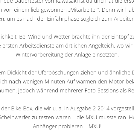
ue Dauertester von Kawasaki ist da und hat die erste
von einem lieb gewonnen „Mitarbeiter“. Denn wir ha
, um es nach der Einfahrphase sogleich zum Arbeiten 
uglichkeit. Bei Wind und Wetter brachte ihn der Eintopf
 ersten Arbeitsdienste am örtlichen Angelteich, wo wi
Wintervorbereitung der Anlage einsetzten.
 Dickicht der Uferböschungen ziehen und ähnliche Die
dlich nach wenigen Minuten Auf wärmen den Motor bela
räumen, jedoch während mehrerer Foto-Sessions als R
der Bike-Box, die wir u. a. in Ausgabe 2-2014 vorgestel
Scheinwerfer zu testen waren – die MXU musste ran. 
Anhänger probieren – MXU!