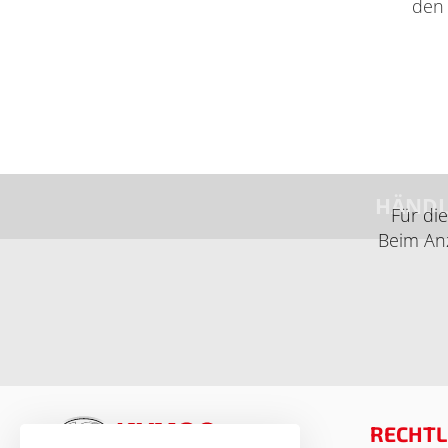
den
HÄNDL
Für di
Beim Anz
RECHTL