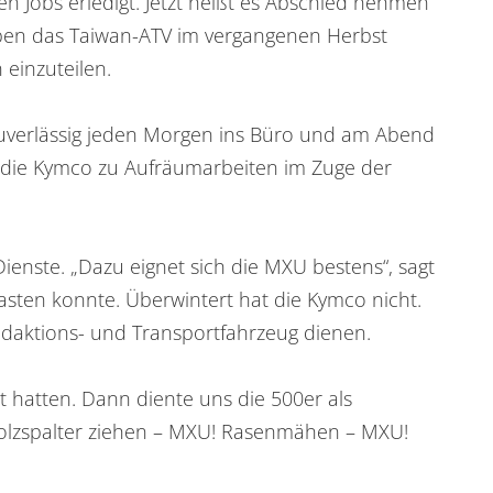
n Jobs erledigt. Jetzt heißt es Abschied nehmen
ben das Taiwan-ATV im vergangenen Herbst
einzuteilen.
 zuverlässig jeden Morgen ins Büro und am Abend
r die Kymco zu Aufräumarbeiten im Zuge der
nste. „Dazu eignet sich die MXU bestens“, sagt
sten konnte. Überwintert hat die Kymco nicht.
edaktions- und Transportfahrzeug dienen.
lt hatten. Dann diente uns die 500er als
Holzspalter ziehen – MXU! Rasenmähen – MXU!