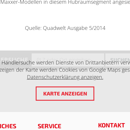
 Maxxer-Modellen in diesem Hubraumsegment angesied
Quelle: Quadwelt Ausgabe 5/2014
ERSUCHE
SUCHE
e Händlersuche werden Dienste von Drittanbietern ver
eigen der Karte werden Cookies von Google Maps ges
Datenschutzerklärung anzeigen.
KARTE ANZEIGEN
KONTAKT
ICHES
SERVICE