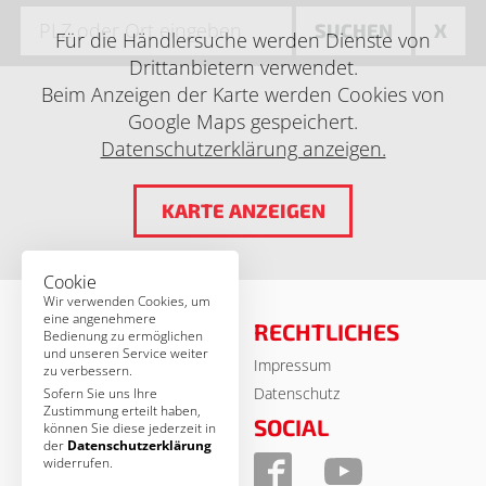
SUCHEN
X
Für die Händlersuche werden Dienste von
Drittanbietern verwendet.
Beim Anzeigen der Karte werden Cookies von
Google Maps gespeichert.
Datenschutzerklärung anzeigen.
KARTE ANZEIGEN
Cookie
Wir verwenden Cookies, um
eine angenehmere
RECHTLICHES
Bedienung zu ermöglichen
und unseren Service weiter
Impressum
© MSA Germany 2026
zu verbessern.
Datenschutz
Sofern Sie uns Ihre
Zustimmung erteilt haben,
KONTAKT
SOCIAL
können Sie diese jederzeit in
der
Datenschutzerklärung
MSA Motor Sport Accessoires
widerrufen.
GmbH