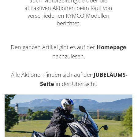
auch Motorzeitung.de über die
attraktiven Aktionen beim Kauf von
verschiedenen KYMCO Modellen
berichtet.
urück zur Übersicht
Den ganzen Artikel gibt es auf der
Homepage
nachzulesen.
Alle Aktionen finden sich auf der
JUBELÄUMS-
Seite
in der Übersicht.