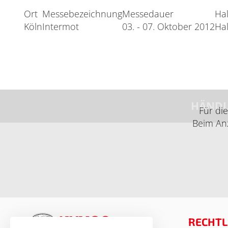
Ort
Messebezeichnung
Messedauer
Hal
Köln
Intermot
03. - 07. Oktober 2012
Hal
HÄNDL
Für di
Beim Anz
RECHTL