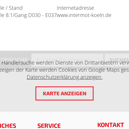
le / Stand
Internetadresse
le 8.1/Gang D030 - E037
www.intermot-koeln.de
ERSUCHE
SUCHE
e Händlersuche werden Dienste von Drittanbietern ver
eigen der Karte werden Cookies von Google Maps ges
Datenschutzerklärung anzeigen.
KARTE ANZEIGEN
KONTAKT
ICHES
SERVICE