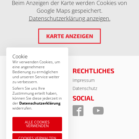
Beim Anzeigen der Karte werden Cookies von
Google Maps gespeichert.
Datenschutzerklärung anzeigen.
KARTE ANZEIGEN
Cookie
Wir verwenden Cookies, um
eine angenehmere
RECHTLICHES
Bedienung zu ermöglichen
und unseren Service weiter
Impressum
© MSA Germany 2026
zu verbessern.
Datenschutz
Sofern Sie uns Ihre
Zustimmung erteilt haben,
KONTAKT
SOCIAL
können Sie diese jederzeit in
der
Datenschutzerklärung
MSA Motor Sport Accessoires
widerrufen.
GmbH
Am Forst 17 b
ALLE COOKIES
VERWENDEN
D-92637 Weiden
Tel.: 09 61 / 38 85 - 0
COOKIES VERWALTEN