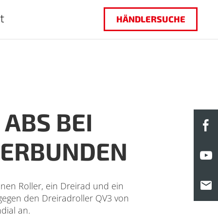
t
HÄNDLERSUCHE
 ABS BEI
F
 VERBUNDEN
Y
M
nen Roller, ein Dreirad und ein
gegen den Dreiradroller QV3 von
dial an.