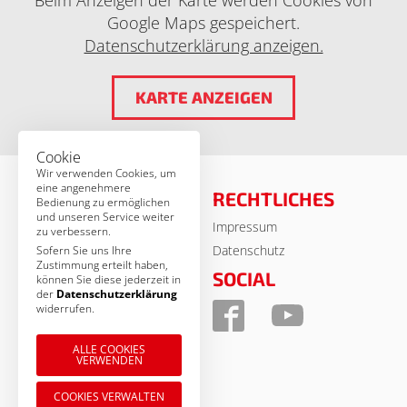
Google Maps gespeichert.
Datenschutzerklärung anzeigen.
KARTE ANZEIGEN
Cookie
Wir verwenden Cookies, um
eine angenehmere
RECHTLICHES
Bedienung zu ermöglichen
und unseren Service weiter
Impressum
© MSA Germany 2026
zu verbessern.
Datenschutz
Sofern Sie uns Ihre
Zustimmung erteilt haben,
KONTAKT
SOCIAL
können Sie diese jederzeit in
der
Datenschutzerklärung
MSA Motor Sport Accessoires
widerrufen.
GmbH
Am Forst 17 b
ALLE COOKIES
VERWENDEN
D-92637 Weiden
Tel.: 09 61 / 38 85 - 0
COOKIES VERWALTEN