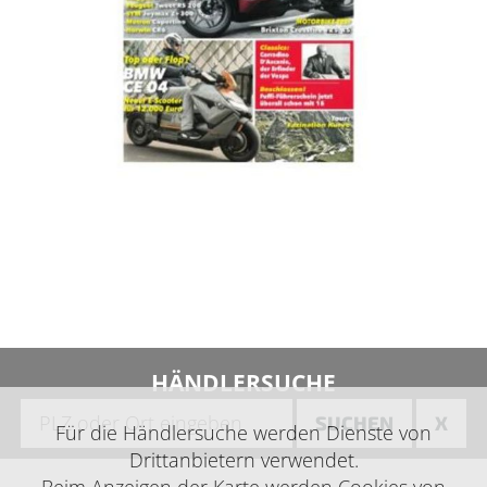
HÄNDLERSUCHE
SUCHEN
X
Für die Händlersuche werden Dienste von
Drittanbietern verwendet.
Beim Anzeigen der Karte werden Cookies von