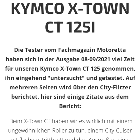
KYMCO X-TOWN
CT 125I
Die Tester vom Fachmagazin Motoretta
urück zur Übersicht
haben sich in der Ausgabe 08-09/2021 viel Zeit
für unseren Kymco X-Town CT 125 genommen,
ihn eingehend "untersucht" und getestet. Auf
mehreren Seiten wird über den City-Flitzer
berichtet, hier sind einige Zitate aus dem
Bericht:
"Beim X-Town CT haben wir es wirklich mit einem
ungewöhnlichen Roller zu tun, einem City-Cuiser
mit flachem Trittbrett und den Ausmaßen eines