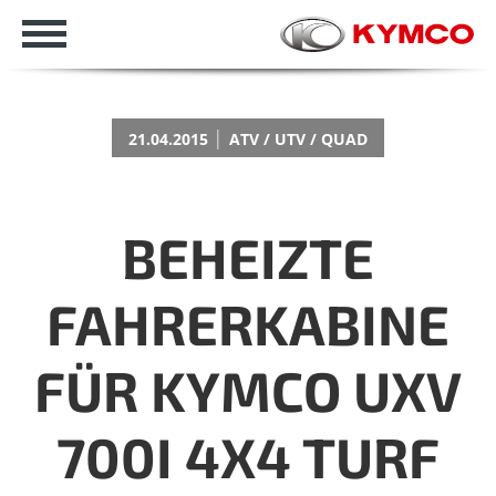
|
21.04.2015
ATV / UTV / QUAD
BEHEIZTE
FAHRERKABINE
FÜR KYMCO UXV
700I 4X4 TURF