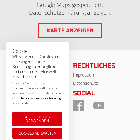
Google Maps gespeichert.
Datenschutzerklärung anzeigen.
KARTE ANZEIGEN
Cookie
Wir verwenden Cookies, um
eine angenehmere
RECHTLICHES
Bedienung zu ermöglichen
und unseren Service weiter
Impressum
© MSA Germany 2026
zu verbessern.
Datenschutz
Sofern Sie uns Ihre
Zustimmung erteilt haben,
KONTAKT
SOCIAL
können Sie diese jederzeit in
der
Datenschutzerklärung
MSA Motor Sport Accessoires
widerrufen.
GmbH
Am Forst 17 b
ALLE COOKIES
VERWENDEN
D-92637 Weiden
Tel.: 09 61 / 38 85 - 0
COOKIES VERWALTEN