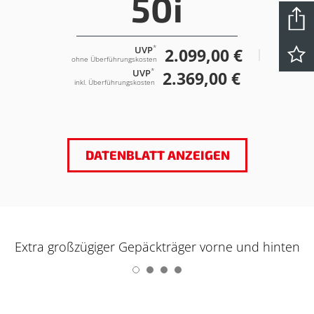
50i
*
UVP
2.099,00 €
ohne Überführungskosten
*
UVP
2.369,00 €
inkl. Überführungskosten
DATENBLATT ANZEIGEN
Extra großzügiger Gepäckträger vorne und hinten
1
2
3
4