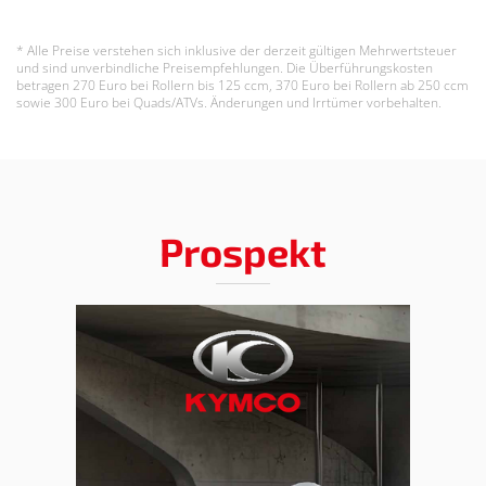
* Alle Preise verstehen sich inklusive der derzeit gültigen Mehrwertsteuer
und sind unverbindliche Preisempfehlungen. Die Überführungskosten
betragen 270 Euro bei Rollern bis 125 ccm, 370 Euro bei Rollern ab 250 ccm
sowie 300 Euro bei Quads/ATVs. Änderungen und Irrtümer vorbehalten.
Prospekt