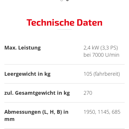
1
2
Technische Daten
Max. Leistung
2,4 kW (3,3 PS)
bei 7000 U/min
Leergewicht in kg
105 (fahrbereit)
zul. Gesamtgewicht in kg
270
Abmessungen (L, H, B) in
1950, 1145, 685
mm