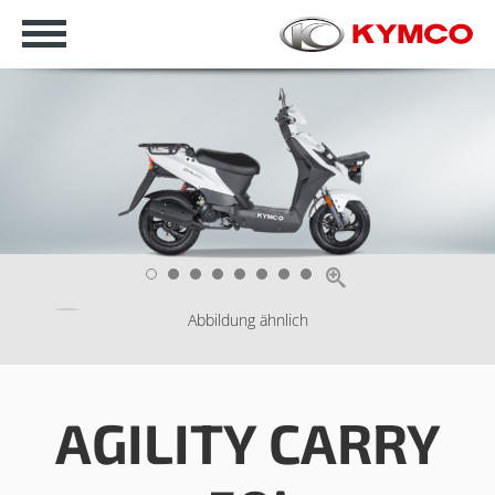

1
2
3
4
5
6
7
8
Abbildung ähnlich
AGILITY CARRY